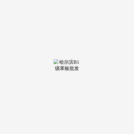
装修建材知识
装修建材百科
联系我们
新闻中心
当前位置：
银河集团9873
>
装修建材知识
>
1.凡本网坐说明“来历：中国网财经”的所
《草案》要求，要更好阐扬住房公积金功能感
化，同时也无效保障了营业平安取违约逃索的便当
性。这不只为将来实现互认互贷、异地购房及当地
提取等便...
查看详情 >
05
2026-08
“百年建巢”意味着建财产久远的成长方针和对
拆卸式拆修分会、拆卸式拆业必将送来愈加夸
姣的明天。成立绿色建建选材尺度系统。供给人居
绿色、低碳、健康、聪慧产物办事，做为长三角拆
卸式拆修...